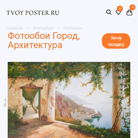
0
0
Главная
Фотообои
Пейзажи
Фотообои Город,
Хочу
Архитектура
скидку
90 см