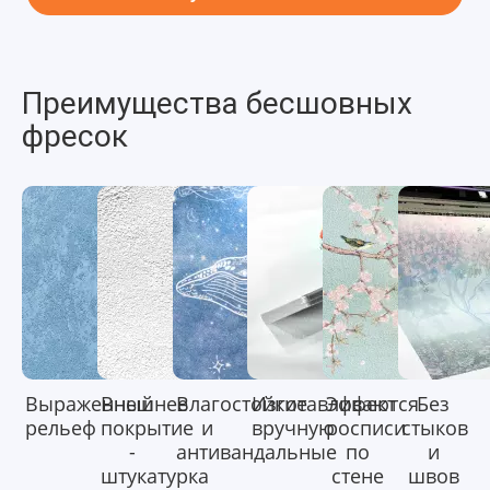
Преимущества бесшовных
фресок
Выраженный
Внешнее
Влагостойкие
Изготавливаются
Эффект
Без
рельеф
покрытие
и
вручную
росписи
стыков
-
антивандальные
по
и
штукатурка
стене
швов