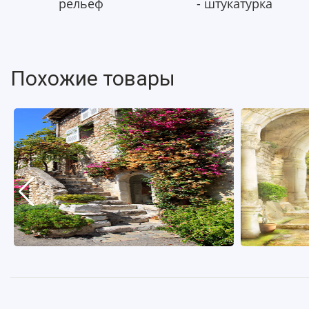
рельеф
- штукатурка
Похожие товары
Арт. 
Арт. a_238
От 2500 Р
Подр
Подробнее
Купить в 1 клик