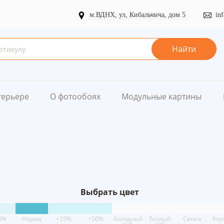
м.ВДНХ, ул, Кибальчича, дом 5
in
Найти
терьере
О фотообоях
Модульные картины
Выбрать цвет
5%
Норма
+25%
+50%
Холодный
Теплый
Сепия
Кор