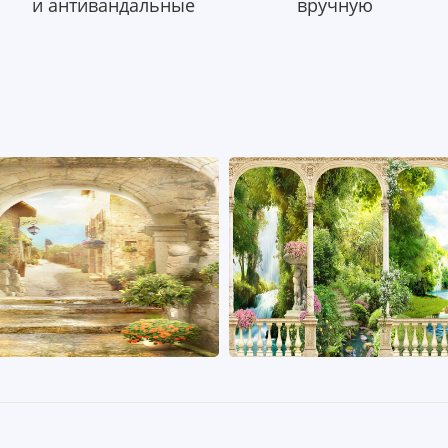
и антивандальные
вручную
a_224
От 2500 Р
Арт. a_127
От 2
обнее
Купить в 1 клик
Подробнее
Купить в 