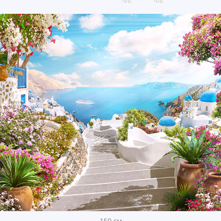
Ч/Б
Ч/Б
150 см