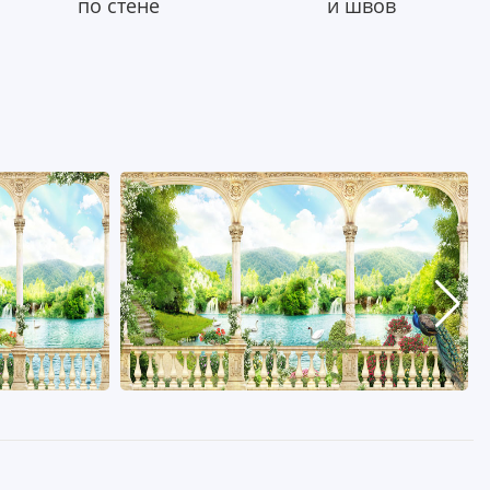
по стене
и швов
500 Р
Арт. a_125
От 2500 Р
1 клик
Подробнее
Купить в 1 клик