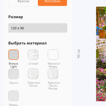
Фрески
Фотообои
Размер
Выбрать материал
90 см
Breeze
Cristall
Maestro/
Light
Кварц
Stacco
Palermo/
Palermo/
Песок
Песок
Фасад
Кварц