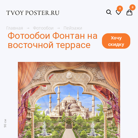
0
0
Главная
Фотообои
Пейзажи
Фотообои Фонтан на
Хочу
восточной террасе
скидку
90 см