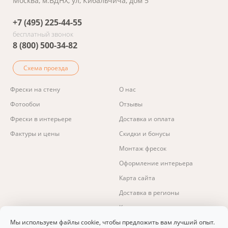
Москва, м.ВДНХ, ул, Кибальчича, дом 5
+7 (495) 225-44-55
бесплатный звонок
8 (800) 500-34-82
Схема проезда
Фрески на стену
О нас
Фотообои
Отзывы
Фрески в интерьере
Доставка и оплата
Фактуры и цены
Скидки и бонусы
Монтаж фресок
Оформление интерьера
Карта сайта
Доставка в регионы
Контакты
Изготовление фресок и фотообоев.
Мы используем файлы cookie, чтобы предложить вам лучший опыт.