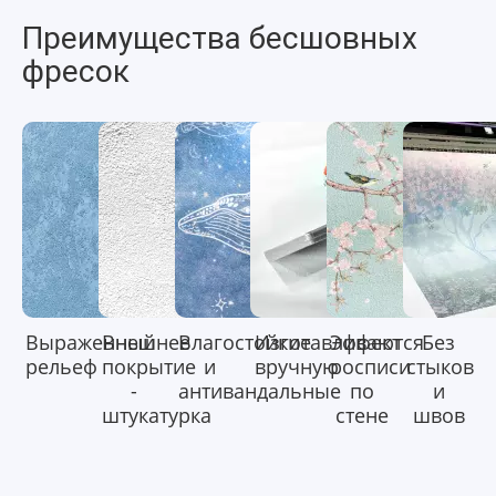
Преимущества бесшовных
фресок
Выраженный
Внешнее
Влагостойкие
Изготавливаются
Эффект
Без
рельеф
покрытие
и
вручную
росписи
стыков
-
антивандальные
по
и
штукатурка
стене
швов