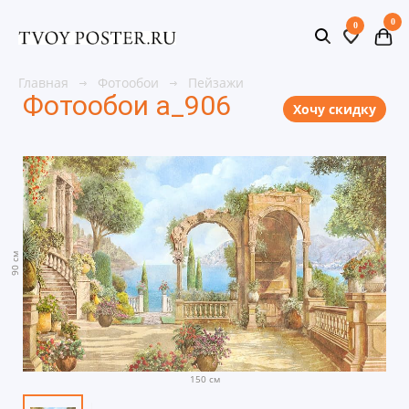
0
0
Главная
Фотообои
Пейзажи
Фотообои a_906
Хочу скидку
90 см
150 см