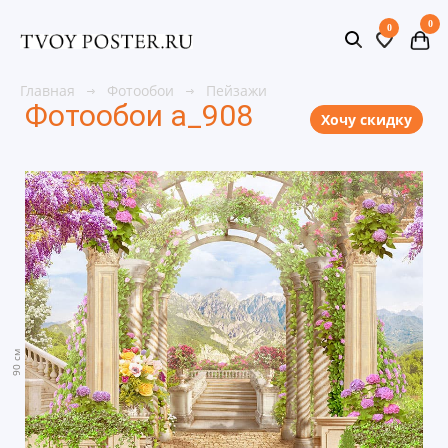
0
0
Главная
Фотообои
Пейзажи
Фотообои a_908
Хочу скидку
90 см