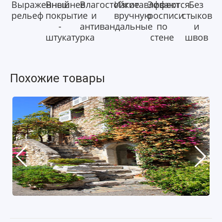
Выраженный
Внешнее
Влагостойкие
Изготавливаются
Эффект
Без
рельеф
покрытие
и
вручную
росписи
стыков
-
антивандальные
по
и
штукатурка
стене
швов
Похожие товары