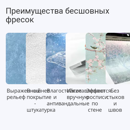
Преимущества бесшовных
фресок
Выраженный
Внешнее
Влагостойкие
Изготавливаются
Эффект
Без
рельеф
покрытие
и
вручную
росписи
стыков
-
антивандальные
по
и
штукатурка
стене
швов