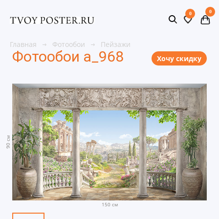
0
0
Главная
Фотообои
Пейзажи
Фотообои a_968
Хочу скидку
90 см
150 см