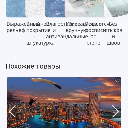
Выраженный
Внешнее
Влагостойкие
Изготавливаются
Эффект
Без
рельеф
покрытие
и
вручную
росписи
стыков
-
антивандальные
по
и
штукатурка
стене
швов
Похожие товары