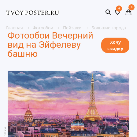
0
0
Главная
Фотообои
Пейзажи
Большие города
Фотообои Вечерний
вид на Эйфелеву
Хочу
скидку
башню
90 см