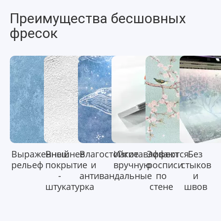
Преимущества бесшовных
фресок
Выраженный
Внешнее
Влагостойкие
Изготавливаются
Эффект
Без
рельеф
покрытие
и
вручную
росписи
стыков
-
антивандальные
по
и
штукатурка
стене
швов