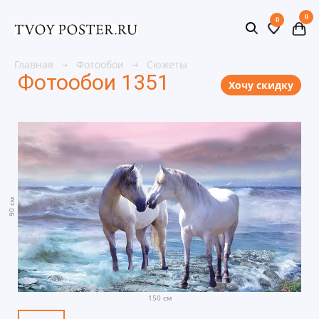
0
0
Главная
Фотообои
Сюжеты
Фотообои 1351
Хочу скидку
90 см
150 см